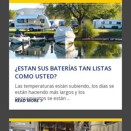
¿ESTAN SUS BATERÍAS TAN LISTAS
COMO USTED?
Las temperaturas están subiendo, los días se
están haciendo más largos y los
pensamientos se están ...
READ MORE