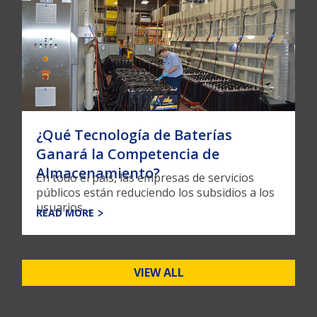
¿Qué Tecnología de Baterías
Ganará la Competencia de
Almacenamiento?
En todo el país, las empresas de servicios
públicos están reduciendo los subsidios a los
usuarios ...
READ MORE
VIEW ALL