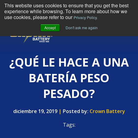
This website uses cookies to ensure that you get the best
experience while browsing. To learn more about how we
use cookies, please refer to our
Privacy Policy.
Accept
Don't ask me again
MENU
¿QUÉ LE HACE A UNA
BATERÍA PESO
PESADO?
diciembre 19, 2019
|
Posted by:
Crown Battery
Tags: