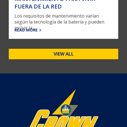
FUERA DE LA RED
Los requisitos de mantenimiento varían
según la tecnología de la batería y pueden
incluir la ...
READ MORE
VIEW ALL