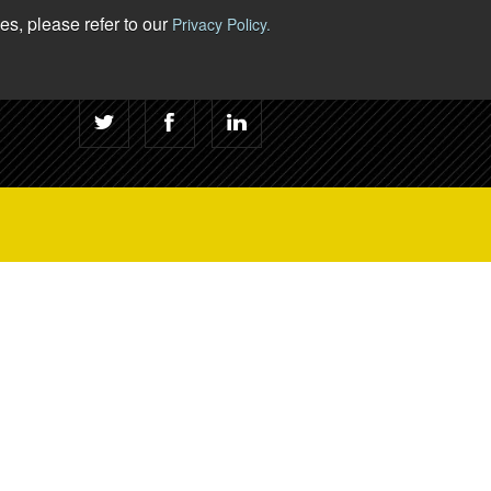
s, please refer to our
Privacy Policy.
English
|
Français
|
Español
Suivez-Nous: