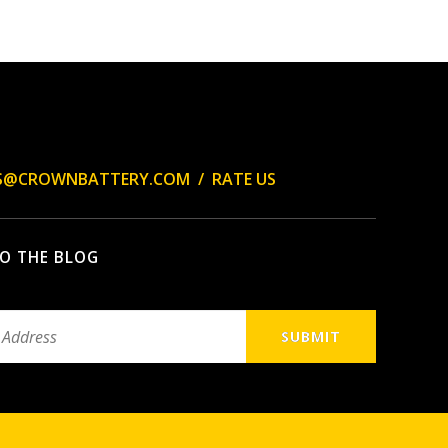
ES@CROWNBATTERY.COM
/
RATE US
TO THE BLOG