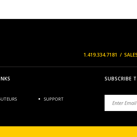
1.419.334.7181 /
SAL
INKS
SUBSCRIBE 
BUTEURS
SUPPORT