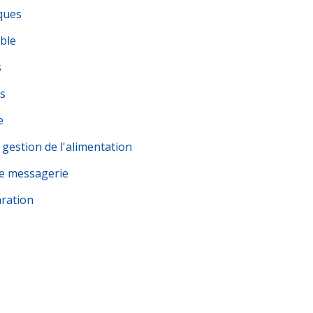
iques
ble
s
rs
e
 gestion de l'alimentation
 de messagerie
aration